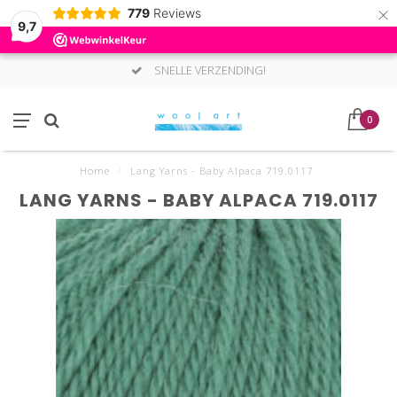
×
779
Reviews
9,7
SNELLE VERZENDING!
0
Home
/
Lang Yarns - Baby Alpaca 719.0117
LANG YARNS - BABY ALPACA 719.0117