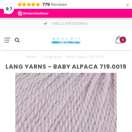
×
779
Reviews
9,7
SNELLE VERZENDING!
0
Home
/
Lang Yarns - Baby Alpaca 719.0019
LANG YARNS - BABY ALPACA 719.0019