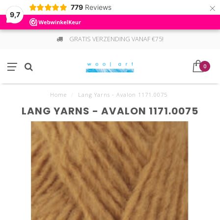
×
779
Reviews
9,7
GRATIS VERZENDING VANAF €75!
0
Home
/
Lang Yarns - Avalon 1171.0075
LANG YARNS - AVALON 1171.0075