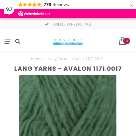
×
779
Reviews
9,7
SNELLE VERZENDING!
0
Home
/
Lang Yarns - Avalon 1171.0017
LANG YARNS - AVALON 1171.0017