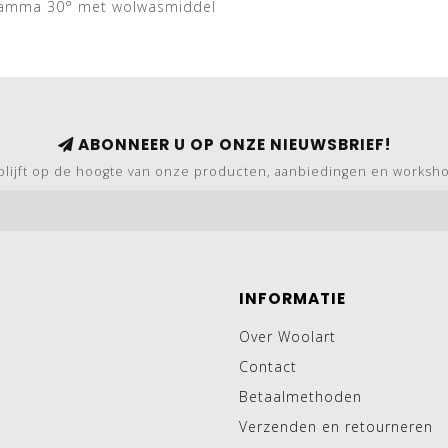
ramma 30° met wolwasmiddel
ABONNEER U OP ONZE NIEUWSBRIEF!
blijft op de hoogte van onze producten, aanbiedingen en worksh
INFORMATIE
Over Woolart
Contact
Betaalmethoden
Verzenden en retourneren