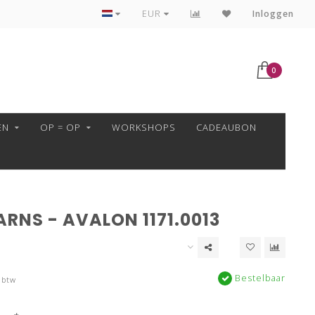
VEILIG BETALEN MET MOLLIE!
EUR
Inloggen
0
EN
OP = OP
WORKSHOPS
CADEAUBON
RNS - AVALON 1171.0013
Bestelbaar
 btw