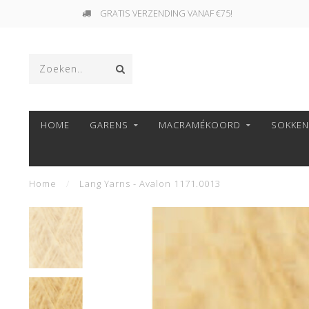
GRATIS VERZENDING VANAF €75!
HOME
GARENS
MACRAMÉKOORD
SOKKE
Home
/
Lang Yarns - Avalon 1171.0013