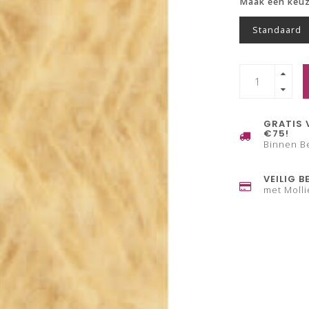
Maak een keu
Standaard
GRATIS 
€75!
Binnen B
VEILIG B
met Molli