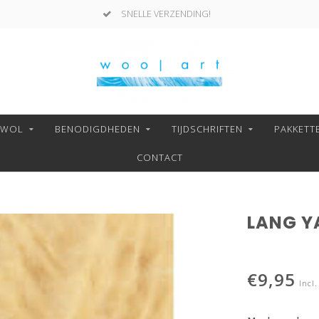
SNELLE VERZENDING!
NWOL
BENODIGDHEDEN
TIJDSCHRIFTEN
PAKKETT
CONTACT
LANG YA
€9,95
Incl.