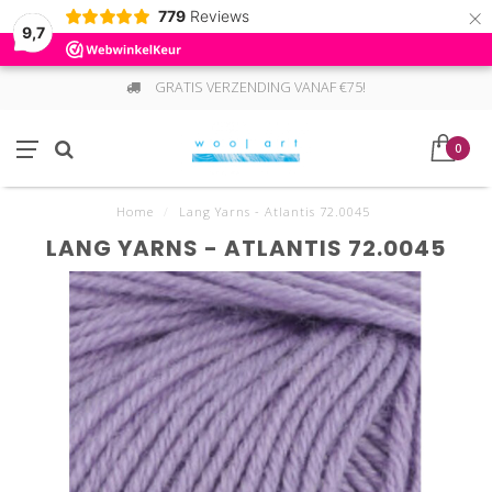
×
779
Reviews
9,7
GRATIS VERZENDING VANAF €75!
0
Home
/
Lang Yarns - Atlantis 72.0045
LANG YARNS - ATLANTIS 72.0045