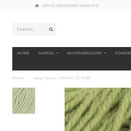
GRATIS VERZENDING VANAF €75!
HOME
GARENS
MACRAMÉKOORD
SOKKE
Home
/
Lang Yarns - Atlantis 72.0044