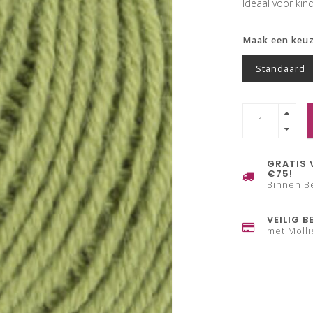
Ideaal voor kin
Maak een keu
Standaard
GRATIS 
€75!
Binnen B
VEILIG B
met Molli