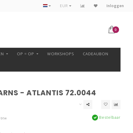
VEILIG BETALEN MET MOLLIE!
EUR
Inloggen
0
EN
OP = OP
WORKSHOPS
CADEAUBON
ARNS - ATLANTIS 72.0044
Bestelbaar
 btw