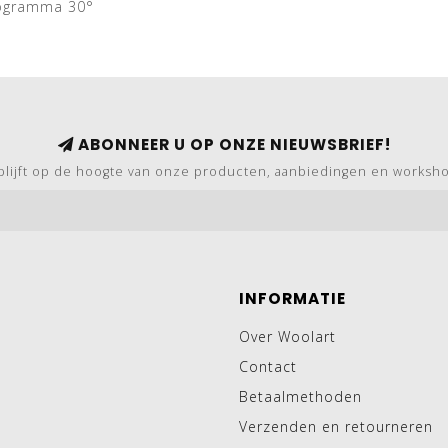
rogramma 30°
ABONNEER U OP ONZE NIEUWSBRIEF!
blijft op de hoogte van onze producten, aanbiedingen en worksh
INFORMATIE
Over Woolart
Contact
Betaalmethoden
Verzenden en retourneren