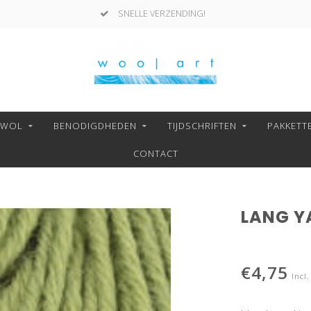
SNELLE VERZENDING!
NWOL
BENODIGDHEDEN
TIJDSCHRIFTEN
PAKKETT
CONTACT
LANG Y
€4,75
Incl.