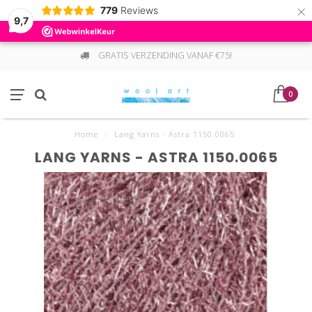
×
779
Reviews
9,7
GRATIS VERZENDING VANAF €75!
0
Home
/
Lang Yarns - Astra 1150.0065
LANG YARNS - ASTRA 1150.0065