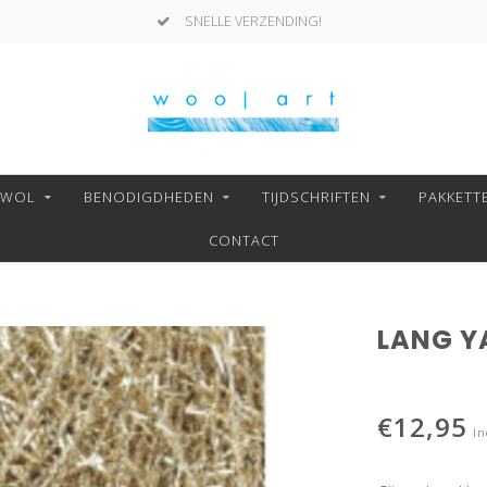
SNELLE VERZENDING!
NWOL
BENODIGDHEDEN
TIJDSCHRIFTEN
PAKKETT
CONTACT
LANG YA
€12,95
In