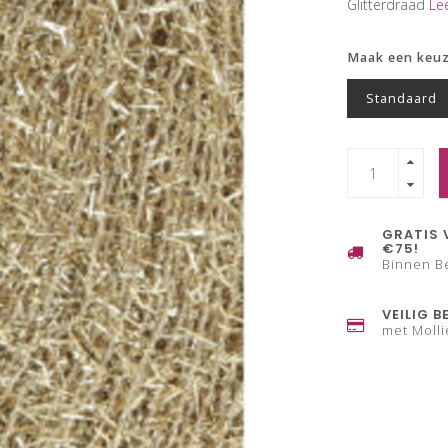
Glitterdraad
Le
Maak een keu
Standaard
GRATIS 
€75!
Binnen B
VEILIG B
met Molli