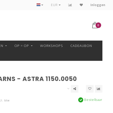
VEILIG BETALEN MET MOLLIE!
EUR
Inloggen
0
EN
OP = OP
WORKSHOPS
CADEAUBON
RNS - ASTRA 1150.0050
Bestelbaar
cl. btw