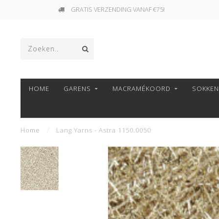
GRATIS VERZENDING VANAF €75!
HOME
GARENS
MACRAMÉKOORD
SOKKE
Home
/
Lang Yarns - Astra 1150.0050