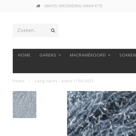
GRATIS VERZENDING VANAF €75!
HOME
GARENS
MACRAMÉKOORD
SOKKE
Home
/
Lang Yarns - Astra 1150.0033