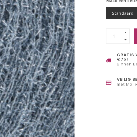
Maak een keu
Standaard
GRATIS 
€75!
Binnen B
VEILIG B
met Molli