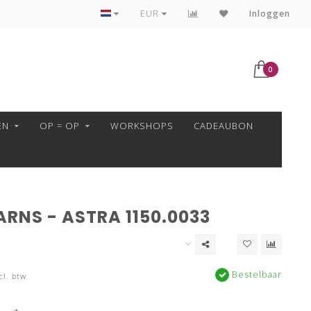
VEILIG BETALEN MET MOLLIE!
EUR
Inloggen
0
EN
OP = OP
WORKSHOPS
CADEAUBON
RNS - ASTRA 1150.0033
Bestelbaar
cl. btw