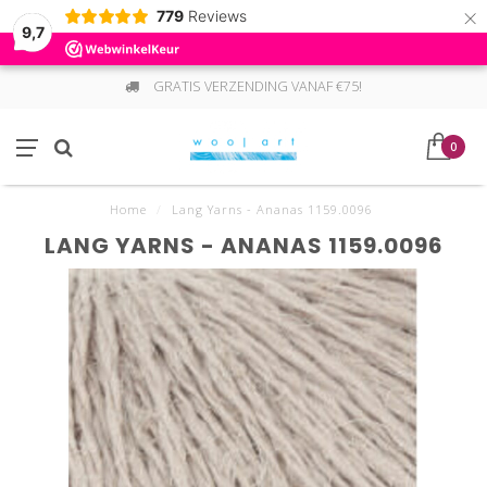
×
779
Reviews
9,7
GRATIS VERZENDING VANAF €75!
0
Home
/
Lang Yarns - Ananas 1159.0096
LANG YARNS - ANANAS 1159.0096