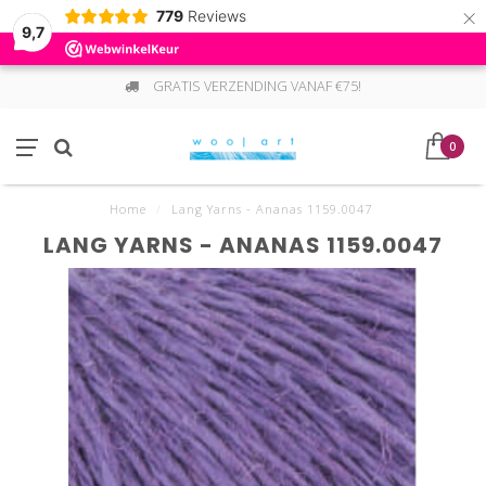
×
779
Reviews
9,7
GRATIS VERZENDING VANAF €75!
0
Home
/
Lang Yarns - Ananas 1159.0047
LANG YARNS - ANANAS 1159.0047