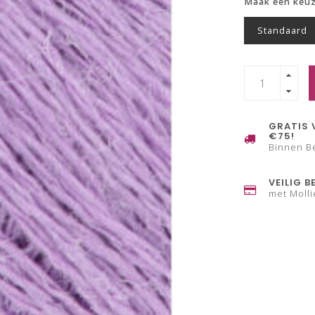
Maak een keu
Standaard
GRATIS 
€75!
Binnen B
VEILIG B
met Molli