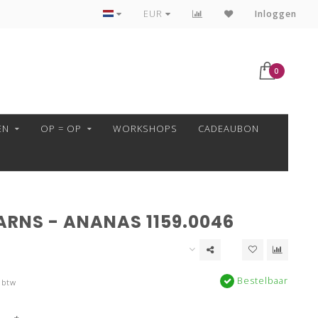
VEILIG BETALEN MET MOLLIE!
EUR
Inloggen
0
EN
OP = OP
WORKSHOPS
CADEAUBON
ARNS - ANANAS 1159.0046
Bestelbaar
 btw