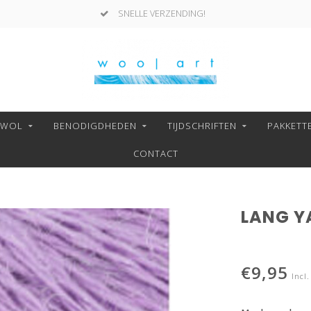
SNELLE VERZENDING!
NWOL
BENODIGDHEDEN
TIJDSCHRIFTEN
PAKKETT
CONTACT
LANG Y
€9,95
Incl.