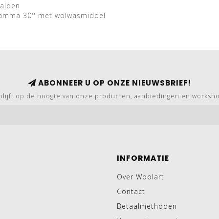
aalden
ramma 30° met wolwasmiddel
ABONNEER U OP ONZE NIEUWSBRIEF!
blijft op de hoogte van onze producten, aanbiedingen en worksh
INFORMATIE
Over Woolart
Contact
Betaalmethoden