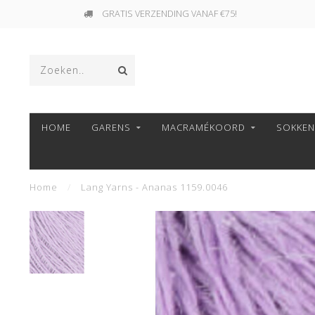
GRATIS VERZENDING VANAF €75!
HOME
GARENS
MACRAMÉKOORD
SOKKE
Home
/
Lang Yarns - Ananas 1159.0046