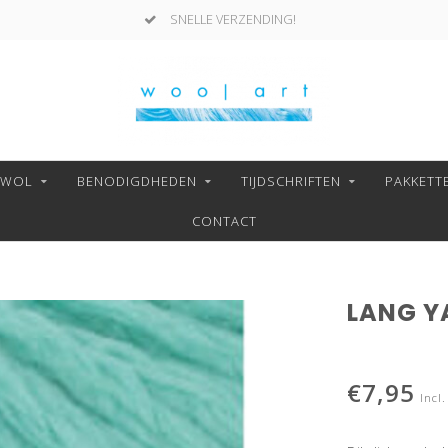
SNELLE VERZENDING!
NWOL
BENODIGDHEDEN
TIJDSCHRIFTEN
PAKKETT
CONTACT
LANG YA
€7,95
Incl.