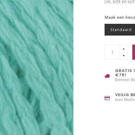
Dik, licht en luc
Maak een keu
Standaard
GRATIS 
€75!
Binnen B
VEILIG B
met Molli