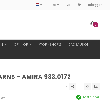
VEILIG BETALEN MET MOLLIE!
EUR
Inloggen
0
EN
OP = OP
WORKSHOPS
CADEAUBON
RNS - AMIRA 933.0172
Bestelbaar
 btw