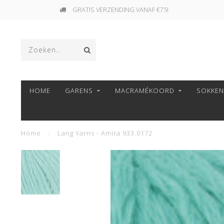
GRATIS VERZENDING VANAF €75!
HOME
GARENS
MACRAMÉKOORD
SOKKE
Home
/
Lang Yarns - Amira 933.0172