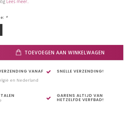
htig
Lees meer..
ze:
*
TOEVOEGEN AAN WINKELWAGEN
VERZENDING VANAF
SNELLE VERZENDING!
elgië en Nederland
ETALEN
GARENS ALTIJD VAN
HETZELFDE VERFBAD!
e