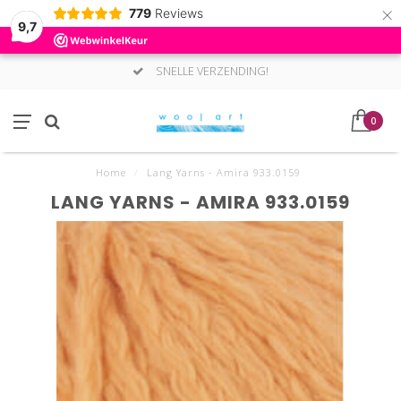
×
779
Reviews
9,7
SNELLE VERZENDING!
0
Home
/
Lang Yarns - Amira 933.0159
LANG YARNS - AMIRA 933.0159