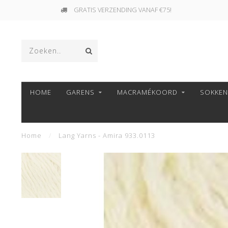
GRATIS VERZENDING VANAF €75!
HOME
GARENS
MACRAMÉKOORD
SOKKE
Home
/
Lang Yarns - Amira 933.0113