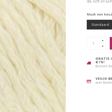
dik, licht en luc
Maak een keu
Standaard
GRATIS 
€75!
Binnen B
VEILIG B
met Molli