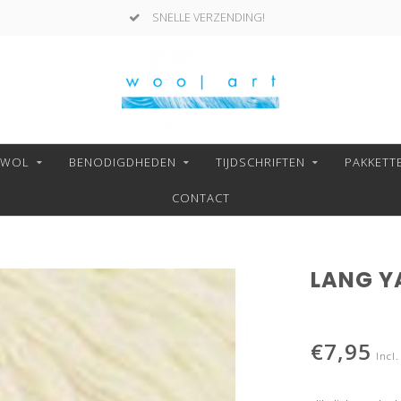
SNELLE VERZENDING!
NWOL
BENODIGDHEDEN
TIJDSCHRIFTEN
PAKKETT
CONTACT
LANG YA
€7,95
Incl.