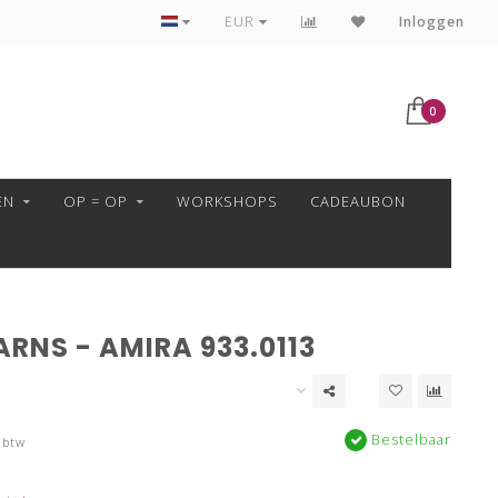
VEILIG BETALEN MET MOLLIE!
EUR
Inloggen
0
EN
OP = OP
WORKSHOPS
CADEAUBON
RNS - AMIRA 933.0113
Bestelbaar
 btw