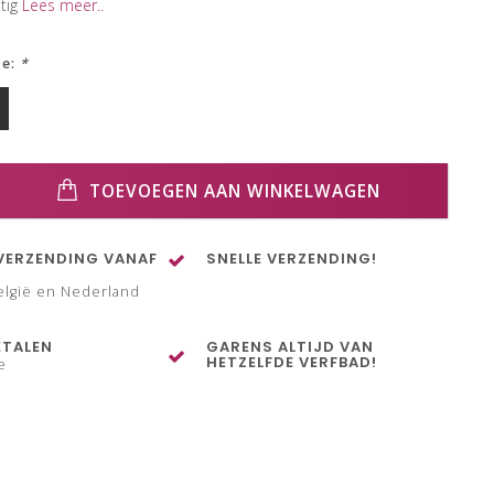
htig
Lees meer..
ze:
*
TOEVOEGEN AAN WINKELWAGEN
VERZENDING VANAF
SNELLE VERZENDING!
elgië en Nederland
ETALEN
GARENS ALTIJD VAN
HETZELFDE VERFBAD!
e