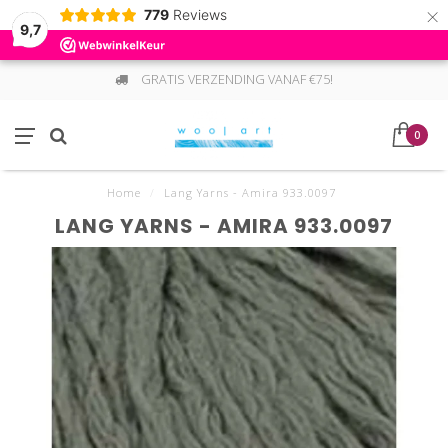
×
779
Reviews
9,7
GRATIS VERZENDING VANAF €75!
0
Home
/
Lang Yarns - Amira 933.0097
LANG YARNS - AMIRA 933.0097