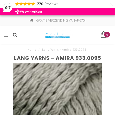
×
779
Reviews
9,7
GRATIS VERZENDING VANAF €75!
0
Home
/
Lang Yarns - Amira 933.0095
LANG YARNS - AMIRA 933.0095