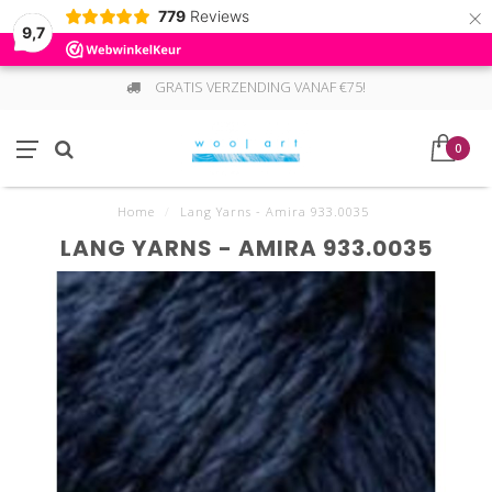
×
779
Reviews
9,7
GRATIS VERZENDING VANAF €75!
0
Home
/
Lang Yarns - Amira 933.0035
LANG YARNS - AMIRA 933.0035