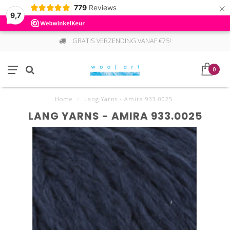
×
779
Reviews
9,7
GRATIS VERZENDING VANAF €75!
0
Home
/
Lang Yarns - Amira 933.0025
LANG YARNS - AMIRA 933.0025