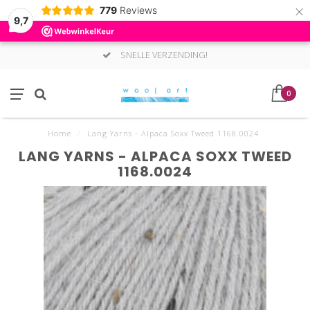
×
779
Reviews
9,7
SNELLE VERZENDING!
0
Home
/
Lang Yarns - Alpaca Soxx Tweed 1168.0024
LANG YARNS - ALPACA SOXX TWEED
1168.0024