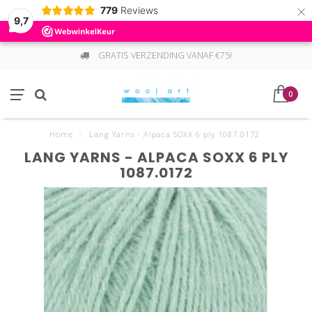
×
779
Reviews
9,7
GRATIS VERZENDING VANAF €75!
0
Home
/
Lang Yarns - Alpaca SOXX 6 ply 1087.0172
LANG YARNS - ALPACA SOXX 6 PLY
1087.0172