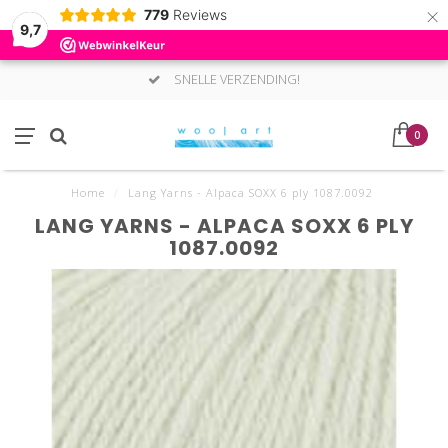
×
779
Reviews
9,7
SNELLE VERZENDING!
0
Home
/
Lang Yarns - Alpaca SOXX 6 ply 1087.0092
LANG YARNS - ALPACA SOXX 6 PLY
1087.0092