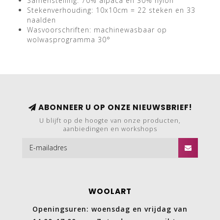
Samenstelling: 70% alpaca en 30% nylon
Stekenverhouding: 10x10cm = 22 steken en 33
naalden
Wasvoorschriften: machinewasbaar op
wolwasprogramma 30°
ABONNEER U OP ONZE NIEUWSBRIEF!
U blijft op de hoogte van onze producten,
aanbiedingen en workshops
WOOLART
Openingsuren: woensdag en vrijdag van