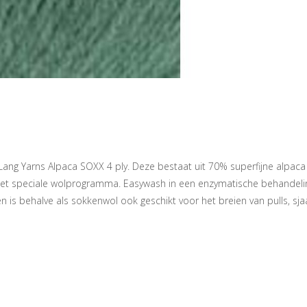
 Lang Yarns Alpaca SOXX 4 ply. Deze bestaat uit 70% superfijne alpac
 het speciale wolprogramma. Easywash in een enzymatische behandelin
n is behalve als sokkenwol ook geschikt voor het breien van pulls, sj