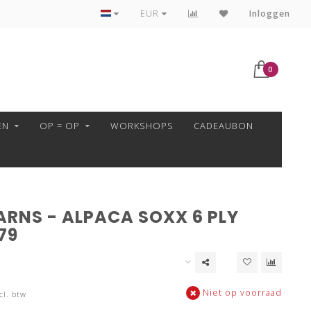
VEILIG BETALEN MET MOLLIE!
EUR
Inloggen
0
EN
OP = OP
WORKSHOPS
CADEAUBON
ARNS - ALPACA SOXX 6 PLY
79
Niet op voorraad
cl. btw