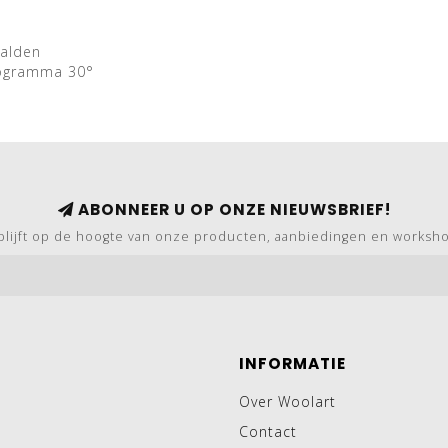
aalden
rogramma 30°
ABONNEER U OP ONZE NIEUWSBRIEF!
blijft op de hoogte van onze producten, aanbiedingen en worksh
INFORMATIE
Over Woolart
Contact