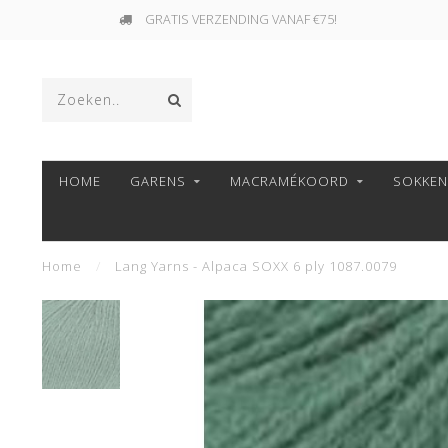
GRATIS VERZENDING VANAF €75!
HOME
GARENS
MACRAMÉKOORD
SOKKE
Home
/
Lang Yarns - Alpaca SOXX 6 ply 1087.0079