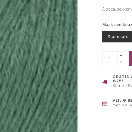
Alpaca, sokken
Maak een keu
Standaard
GRATIS 
€75!
Binnen B
VEILIG B
met Molli