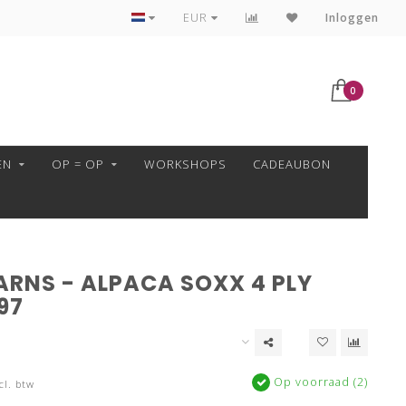
VEILIG BETALEN MET MOLLIE!
EUR
Inloggen
0
EN
OP = OP
WORKSHOPS
CADEAUBON
ARNS - ALPACA SOXX 4 PLY
97
Op voorraad (2)
cl. btw