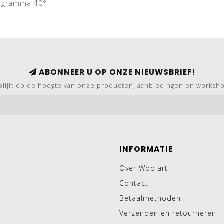
rogramma 40°
ABONNEER U OP ONZE NIEUWSBRIEF!
blijft op de hoogte van onze producten, aanbiedingen en worksh
INFORMATIE
Over Woolart
Contact
Betaalmethoden
Verzenden en retourneren