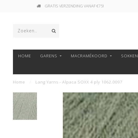
GRATIS VERZENDING VANAF €75!
HOME
GARENS
MACRAMÉKOORD
SOKKE
Home
/
Lang Yarns - Alpaca SOXX 4 ply 1062.0097