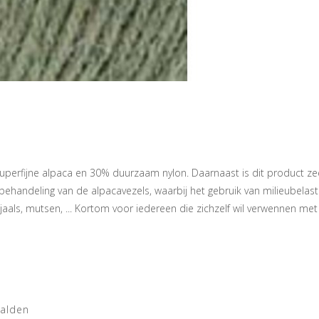
perfijne alpaca en 30% duurzaam nylon. Daarnaast is dit product zee
handeling van de alpacavezels, waarbij het gebruik van milieubelaste
jaals, mutsen, ... Kortom voor iedereen die zichzelf wil verwennen me
aalden