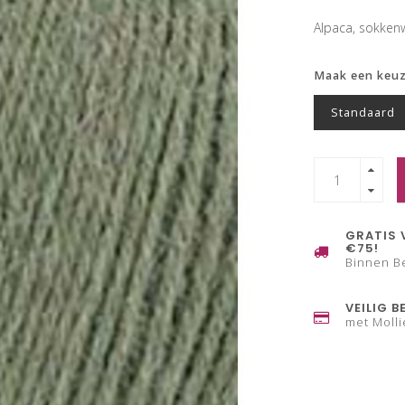
Alpaca, sokken
Maak een keu
Standaard
GRATIS 
€75!
Binnen B
VEILIG B
met Molli