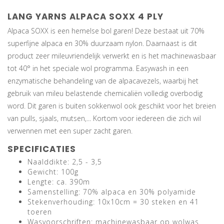
LANG YARNS ALPACA SOXX 4 PLY
Alpaca SOXX is een hemelse bol garen! Deze bestaat uit 70%
superfijne alpaca en 30% duurzaam nylon. Daarnaast is dit
product zeer mileuvriendelijk verwerkt en is het machinewasbaar
tot 40° in het speciale wol programma. Easywash in een
enzymatische behandeling van de alpacavezels, waarbij het
gebruik van mileu belastende chemicaliën volledig overbodig
word. Dit garen is buiten sokkenwol ook geschikt voor het breien
van pulls, sjaals, mutsen,... Kortom voor iedereen die zich wil
verwennen met een super zacht garen.
SPECIFICATIES
Naalddikte: 2,5 - 3,5
Gewicht: 100g
Lengte: ca. 390m
Samenstelling: 70% alpaca en 30% polyamide
Stekenverhouding: 10x10cm = 30 steken en 41
toeren
Wasvoorschriften: machinewasbaar op wolwas