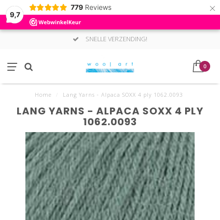
×
779
Reviews
9,7
SNELLE VERZENDING!
0
Home
/
Lang Yarns - Alpaca SOXX 4 ply 1062.0093
LANG YARNS - ALPACA SOXX 4 PLY
1062.0093