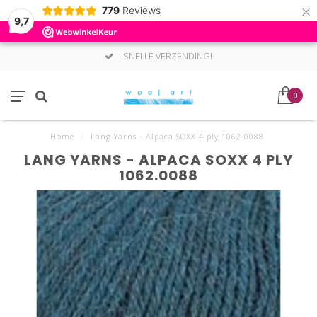
×
779
Reviews
9,7
SNELLE VERZENDING!
0
Home
/
Lang Yarns - Alpaca SOXX 4 ply 1062.0088
LANG YARNS - ALPACA SOXX 4 PLY
1062.0088