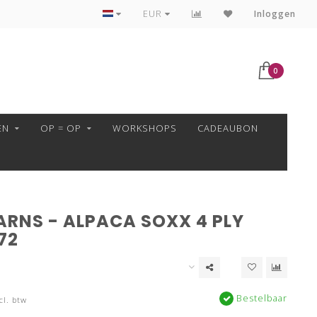
VEILIG BETALEN MET MOLLIE!
EUR
Inloggen
0
EN
OP = OP
WORKSHOPS
CADEAUBON
ARNS - ALPACA SOXX 4 PLY
72
Bestelbaar
cl. btw