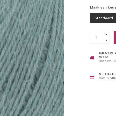
Maak een keu
Standaard
GRATIS 
€75!
Binnen B
VEILIG B
met Molli