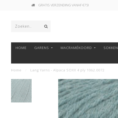
GRATIS VERZENDING VANAF €75!
HOME
GARENS
MACRAMÉKOORD
SOKKE
Home
/
Lang Yarns - Alpaca SOXX 4 ply 1062.0072