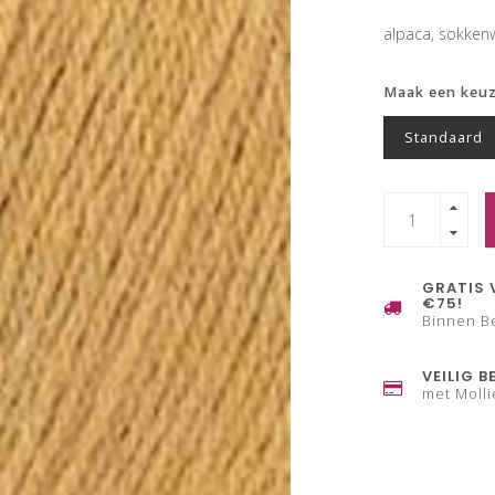
alpaca, sokken
Maak een keu
Standaard
GRATIS 
€75!
Binnen B
VEILIG B
met Molli