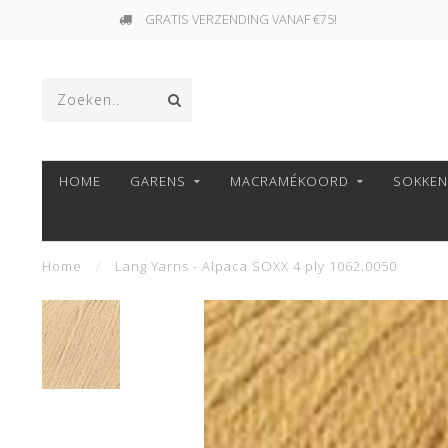
GRATIS VERZENDING VANAF €75!
HOME
GARENS
MACRAMÉKOORD
SOKKE
Home
/
Lang Yarns - Alpaca SOXX 4 ply 1062.0050