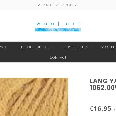
SNELLE VERZENDING!
NWOL
BENODIGDHEDEN
TIJDSCHRIFTEN
PAKKETT
CONTACT
LANG Y
1062.00
€16,95
In