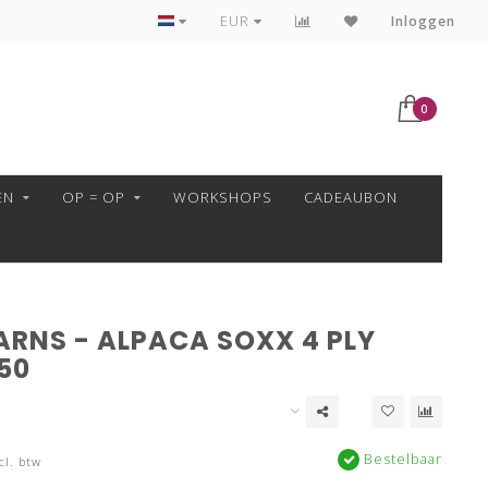
VEILIG BETALEN MET MOLLIE!
EUR
Inloggen
0
EN
OP = OP
WORKSHOPS
CADEAUBON
ARNS - ALPACA SOXX 4 PLY
50
Bestelbaar
cl. btw