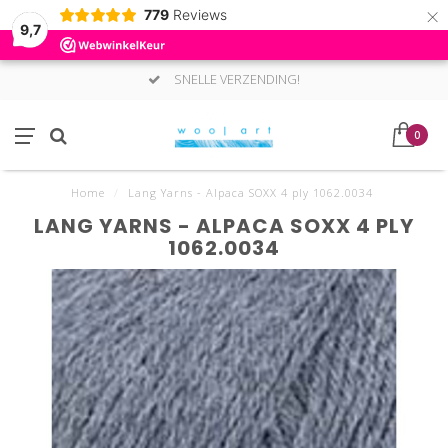
×
779
Reviews
9,7
SNELLE VERZENDING!
0
Home
/
Lang Yarns - Alpaca SOXX 4 ply 1062.0034
LANG YARNS - ALPACA SOXX 4 PLY
1062.0034