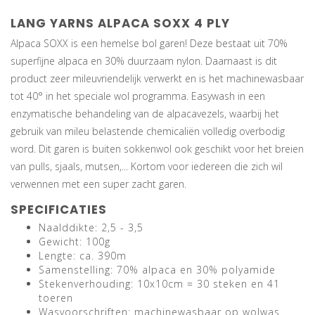
LANG YARNS ALPACA SOXX 4 PLY
Alpaca SOXX is een hemelse bol garen! Deze bestaat uit 70%
superfijne alpaca en 30% duurzaam nylon. Daarnaast is dit
product zeer mileuvriendelijk verwerkt en is het machinewasbaar
tot 40° in het speciale wol programma. Easywash in een
enzymatische behandeling van de alpacavezels, waarbij het
gebruik van mileu belastende chemicaliën volledig overbodig
word. Dit garen is buiten sokkenwol ook geschikt voor het breien
van pulls, sjaals, mutsen,... Kortom voor iedereen die zich wil
verwennen met een super zacht garen.
SPECIFICATIES
Naalddikte: 2,5 - 3,5
Gewicht: 100g
Lengte: ca. 390m
Samenstelling: 70% alpaca en 30% polyamide
Stekenverhouding: 10x10cm = 30 steken en 41
toeren
Wasvoorschriften: machinewasbaar op wolwas