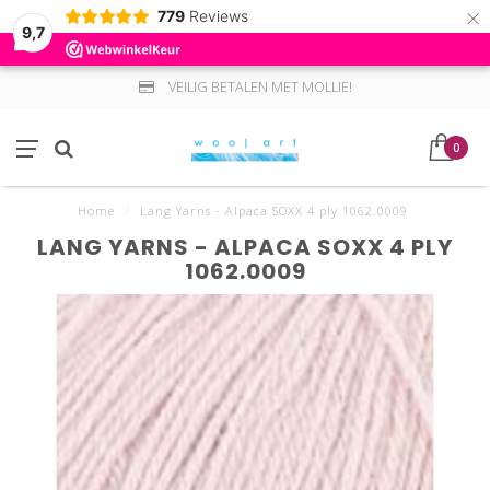
×
779
Reviews
9,7
VEILIG BETALEN MET MOLLIE!
0
Home
/
Lang Yarns - Alpaca SOXX 4 ply 1062.0009
LANG YARNS - ALPACA SOXX 4 PLY
1062.0009