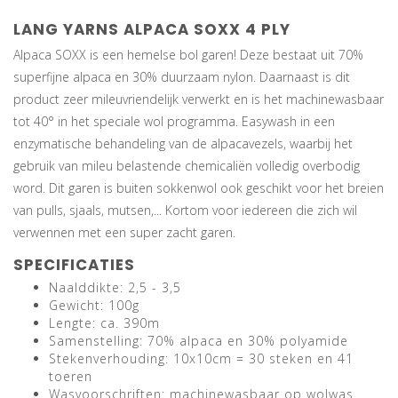
LANG YARNS ALPACA SOXX 4 PLY
Alpaca SOXX is een hemelse bol garen! Deze bestaat uit 70%
superfijne alpaca en 30% duurzaam nylon. Daarnaast is dit
product zeer mileuvriendelijk verwerkt en is het machinewasbaar
tot 40° in het speciale wol programma. Easywash in een
enzymatische behandeling van de alpacavezels, waarbij het
gebruik van mileu belastende chemicaliën volledig overbodig
word. Dit garen is buiten sokkenwol ook geschikt voor het breien
van pulls, sjaals, mutsen,... Kortom voor iedereen die zich wil
verwennen met een super zacht garen.
SPECIFICATIES
Naalddikte: 2,5 - 3,5
Gewicht: 100g
Lengte: ca. 390m
Samenstelling: 70% alpaca en 30% polyamide
Stekenverhouding: 10x10cm = 30 steken en 41
toeren
Wasvoorschriften: machinewasbaar op wolwas