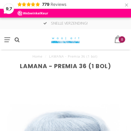
×
779
Reviews
9,7
SNELLE VERZENDING!
0
Home
/
LAMANA - Premia 36 (1 bol)
LAMANA - PREMIA 36 (1 BOL)