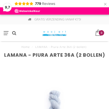
×
779
Reviews
9,7
GRATIS VERZENDING VANAF €75!
0
Home
/
LAMANA - Piura Arte 36A (2 bollen)
LAMANA - PIURA ARTE 36A (2 BOLLEN)