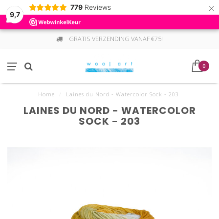
×
779
Reviews
9,7
GRATIS VERZENDING VANAF €75!
0
Home
/
Laines du Nord - Watercolor Sock - 203
LAINES DU NORD - WATERCOLOR
SOCK - 203