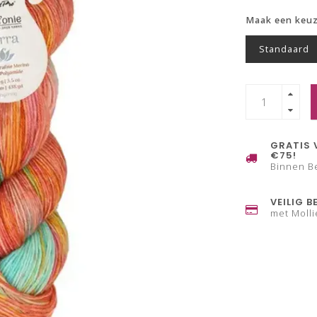
Maak een keu
Standaard
GRATIS 
€75!
Binnen B
VEILIG B
met Molli