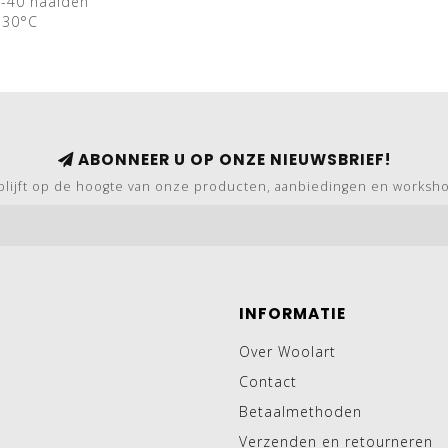
2-40 naalden
 30°C
ABONNEER U OP ONZE NIEUWSBRIEF!
blijft op de hoogte van onze producten, aanbiedingen en worksh
INFORMATIE
Over Woolart
Contact
Betaalmethoden
Verzenden en retourneren