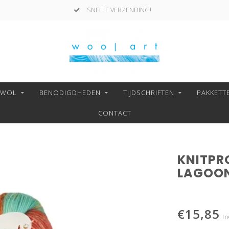
SNELLE VERZENDING!
NWOL
BENODIGDHEDEN
TIJDSCHRIFTEN
PAKKETT
CONTACT
KNITPR
LAGOON
€15,85
In