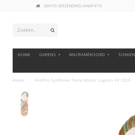
GRATIS VERZENDING VANAF €75!
HOME
GARENS
MACRAMÉKOORD
SOKKE
Home
/
KnitPro Symfonie Terra Mystic Lagoon VR 2029