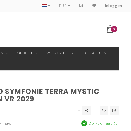
VEILIG BETALEN MET MOLLIE!
EUR
Inloggen
0
EN
OP = OP
WORKSHOPS
CADEAUBON
O SYMFONIE TERRA MYSTIC
 VR 2029
Op voorraad (5)
cl. btw