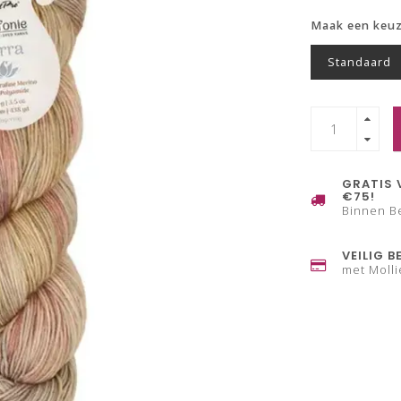
Maak een keu
Standaard
GRATIS 
€75!
Binnen B
VEILIG B
met Molli