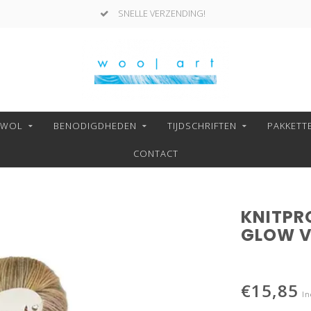
SNELLE VERZENDING!
NWOL
BENODIGDHEDEN
TIJDSCHRIFTEN
PAKKETT
CONTACT
KNITPR
GLOW V
€15,85
In