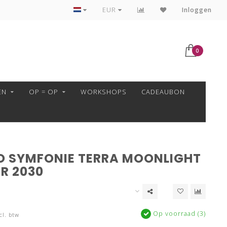
VEILIG BETALEN MET MOLLIE!
EUR
Inloggen
0
EN
OP = OP
WORKSHOPS
CADEAUBON
O SYMFONIE TERRA MOONLIGHT
R 2030
Op voorraad (3)
cl. btw