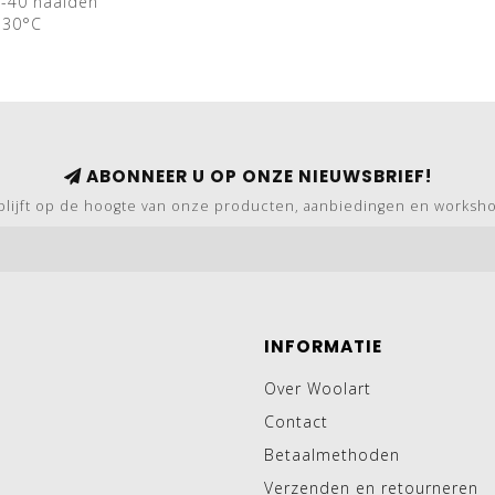
2-40 naalden
 30°C
ABONNEER U OP ONZE NIEUWSBRIEF!
blijft op de hoogte van onze producten, aanbiedingen en worksh
INFORMATIE
Over Woolart
Contact
Betaalmethoden
Verzenden en retourneren