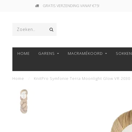
GRATIS VERZENDING VANAF €75!
HOME
GARENS
MACRAMÉKOORD
SOKKE
Home
/
KnitPro Symfonie Terra Moonlight Glow VR 2030