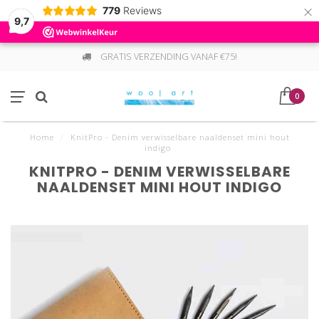
×
779
Reviews
9,7
GRATIS VERZENDING VANAF €75!
0
Home
/
KnitPro - Denim verwisselbare naaldenset mini hout
indigo
KNITPRO - DENIM VERWISSELBARE
NAALDENSET MINI HOUT INDIGO