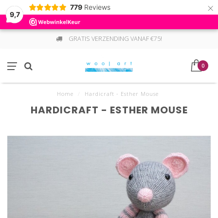
×
779
Reviews
9,7
GRATIS VERZENDING VANAF €75!
0
Home
/
Hardicraft - Esther Mouse
HARDICRAFT - ESTHER MOUSE