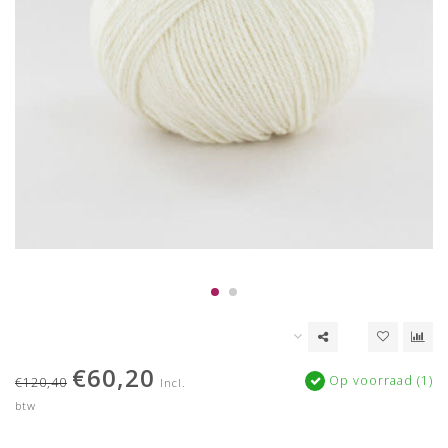
€60,20
Op voorraad (1)
€120,40
Incl.
btw