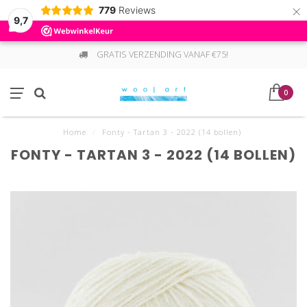
×
779
Reviews
9,7
GRATIS VERZENDING VANAF €75!
0
Home
/
Fonty - Tartan 3 - 2022 (14 bollen)
FONTY - TARTAN 3 - 2022 (14 BOLLEN)