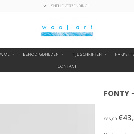
SNELLE VERZENDING!
NWOL
BENODIGDHEDEN
TIJDSCHRIFTEN
PAKKETT
CONTACT
FONTY -
€43
€86,00