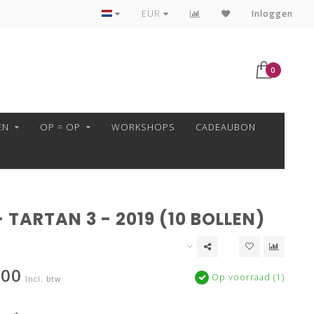
VEILIG BETALEN MET MOLLIE!
EUR
Inloggen
0
EN
OP = OP
WORKSHOPS
CADEAUBON
 TARTAN 3 - 2019 (10 BOLLEN)
,00
Op voorraad (1)
Incl. btw