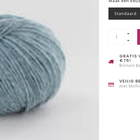
Maak een keu
Standaard
GRATIS 
€75!
Binnen B
VEILIG B
met Molli