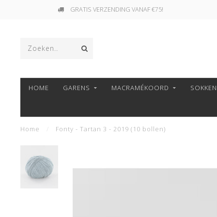
GRATIS VERZENDING VANAF €75!
HOME
GARENS
MACRAMÉKOORD
SOKKE
Home
/
Fonty - Tartan 3 - 2019 (10 bollen)