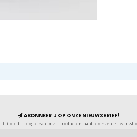
ABONNEER U OP ONZE NIEUWSBRIEF!
blijft op de hoogte van onze producten, aanbiedingen en worksh