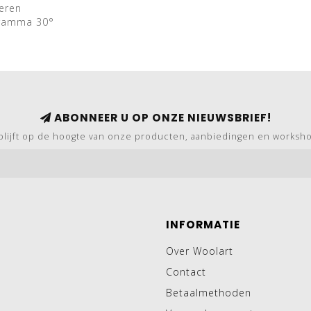
eren
gramma 30°
ABONNEER U OP ONZE NIEUWSBRIEF!
blijft op de hoogte van onze producten, aanbiedingen en worksh
INFORMATIE
Over Woolart
Contact
Betaalmethoden