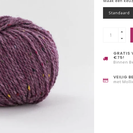
Maak een keu
Standaard
GRATIS 
€75!
Binnen B
VEILIG B
met Molli