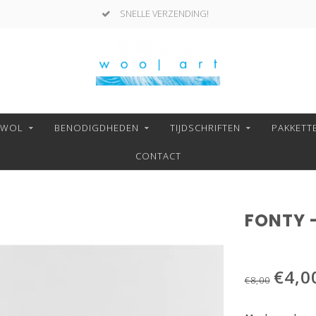
SNELLE VERZENDING!
NWOL
BENODIGDHEDEN
TIJDSCHRIFTEN
PAKKETT
CONTACT
FONTY -
€4,0
€8,00