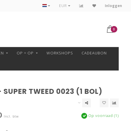
VEILIG BETALEN MET MOLLIE!
EUR
Inloggen
0
EN
OP = OP
WORKSHOPS
CADEAUBON
 SUPER TWEED 0023 (1 BOL)
0
Op voorraad (1)
Incl. btw