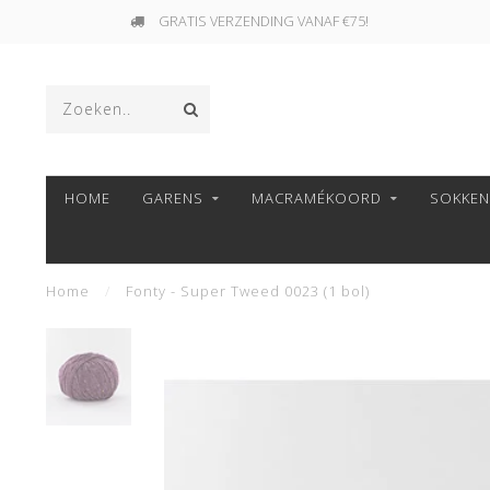
GRATIS VERZENDING VANAF €75!
HOME
GARENS
MACRAMÉKOORD
SOKKE
Home
/
Fonty - Super Tweed 0023 (1 bol)