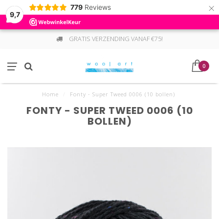
×
779
Reviews
9,7
GRATIS VERZENDING VANAF €75!
0
Home
/
Fonty - Super Tweed 0006 (10 bollen)
FONTY - SUPER TWEED 0006 (10
BOLLEN)