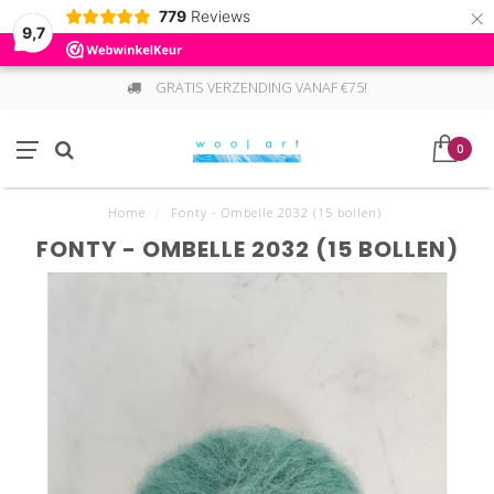
×
779
Reviews
9,7
GRATIS VERZENDING VANAF €75!
0
Home
/
Fonty - Ombelle 2032 (15 bollen)
FONTY - OMBELLE 2032 (15 BOLLEN)