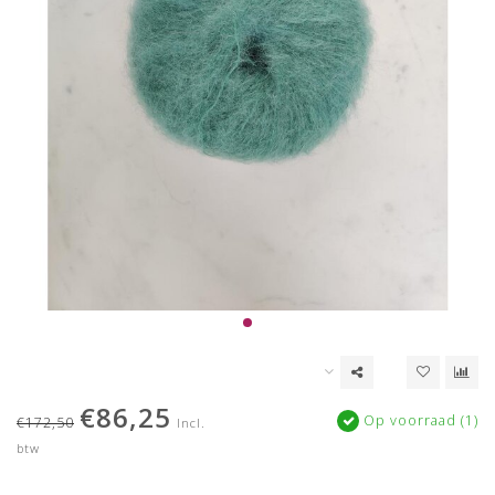
€86,25
Op voorraad (1)
€172,50
Incl.
btw