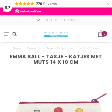
×
779
Reviews
9,7
SNELLE VERZENDING!
0
Home
/
Emma Ball - Tasje - Katjes met muts 14 x 10 cm
EMMA BALL - TASJE - KATJES MET
MUTS 14 X 10 CM