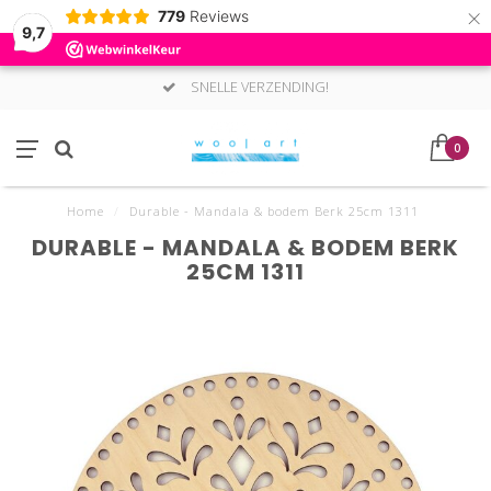
×
779
Reviews
9,7
SNELLE VERZENDING!
0
Home
/
Durable - Mandala & bodem Berk 25cm 1311
DURABLE - MANDALA & BODEM BERK
25CM 1311