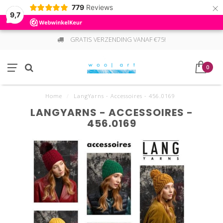
×
779
Reviews
9,7
GRATIS VERZENDING VANAF €75!
0
Home
/
LangYarns - Accessoires - 456.0169
LANGYARNS - ACCESSOIRES -
456.0169