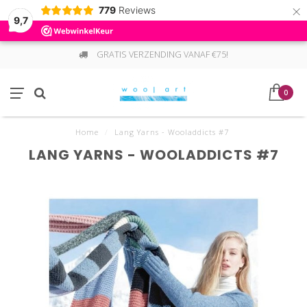
×
779
Reviews
9,7
GRATIS VERZENDING VANAF €75!
0
Home
/
Lang Yarns - Wooladdicts #7
LANG YARNS - WOOLADDICTS #7