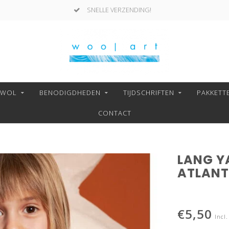
SNELLE VERZENDING!
NWOL
BENODIGDHEDEN
TIJDSCHRIFTEN
PAKKETT
CONTACT
LANG Y
ATLANT
€5,50
Incl.