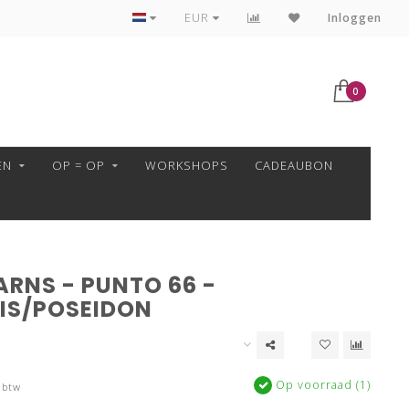
VEILIG BETALEN MET MOLLIE!
EUR
Inloggen
0
EN
OP = OP
WORKSHOPS
CADEAUBON
ARNS - PUNTO 66 -
IS/POSEIDON
Op voorraad (1)
 btw