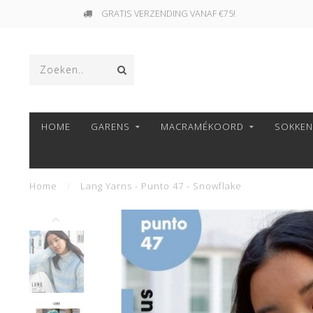
GRATIS VERZENDING VANAF €75!
HOME
GARENS
MACRAMÉKOORD
SOKKE
Home
/
Lang Yarns - Punto 47 - Snowflake