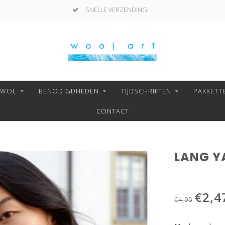
SNELLE VERZENDING!
NWOL
BENODIGDHEDEN
TIJDSCHRIFTEN
PAKKETT
CONTACT
LANG Y
€2,4
€4,95