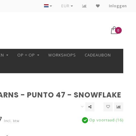
VEILIG BETALEN MET MOLLIE!
EUR
Inloggen
0
EN
OP = OP
WORKSHOPS
CADEAUBON
ARNS - PUNTO 47 - SNOWFLAKE
7
Op voorraad (16)
Incl. btw