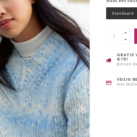
Maak een keu
Standaard
GRATIS 
€75!
Binnen B
VEILIG B
met Molli