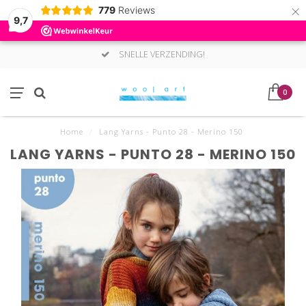
×
779
Reviews
9,7
SNELLE VERZENDING!
0
Home
/
Lang Yarns - Punto 28 - Merino 150
LANG YARNS - PUNTO 28 - MERINO 150